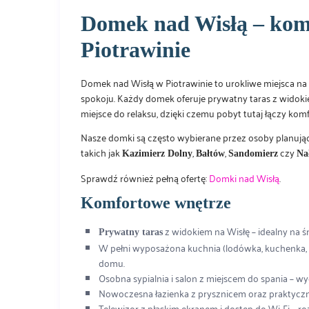
Domek nad Wisłą – ko
Piotrawinie
Domek nad Wisłą w Piotrawinie to urokliwe miejsca na
spokoju. Każdy domek oferuje prywatny taras z widoki
miejsce do relaksu, dzięki czemu pobyt tutaj łączy kom
Nasze domki są często wybierane przez osoby planują
takich jak
,
,
czy
Kazimierz Dolny
Bałtów
Sandomierz
Na
Sprawdź również pełną ofertę:
Domki nad Wisłą
.
Komfortowe wnętrze
z widokiem na Wisłę – idealny na ś
Prywatny taras
W pełni wyposażona kuchnia (lodówka, kuchenka, 
domu.
Osobna sypialnia i salon z miejscem do spania – wy
Nowoczesna łazienka z prysznicem oraz praktyczne
Telewizor z płaskim ekranem i dostęp do Wi-Fi – ro