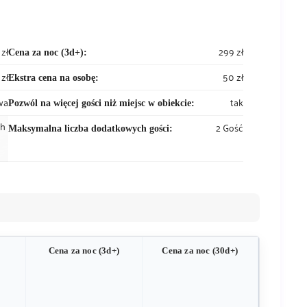
zł
299 zł
Cena za noc (3d+):
 zł
50 zł
Ekstra cena na osobę:
wa
tak
Pozwól na więcej gości niż miejsc w obiekcie:
ch
2 Gość
Maksymalna liczba dodatkowych gości:
Cena za noc (3d+)
Cena za noc (30d+)