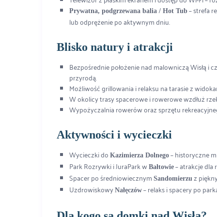
– strefa 
Prywatna, podgrzewana balia / Hot Tub
lub odprężenie po aktywnym dniu.
Blisko natury i atrakcji
Bezpośrednie położenie nad malowniczą Wisłą i cz
przyrodą.
Możliwość grillowania i relaksu na tarasie z widoka
W okolicy trasy spacerowe i rowerowe wzdłuż rzek
Wypożyczalnia rowerów oraz sprzętu rekreacyjne
Aktywności i wycieczki
Wycieczki do
– historyczne mi
Kazimierza Dolnego
Park Rozrywki i JuraPark w
– atrakcje dla 
Bałtowie
Spacer po średniowiecznym
z piękny
Sandomierzu
Uzdrowiskowy
– relaks i spacery po pa
Nałęczów
Dla kogo są domki nad Wisłą?