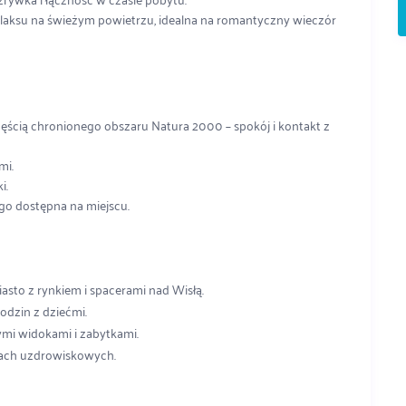
relaksu na świeżym powietrzu, idealna na romantyczny wieczór
ęścią chronionego obszaru Natura 2000 – spokój i kontakt z
mi.
i.
go dostępna na miejscu.
asto z rynkiem i spacerami nad Wisłą.
rodzin z dziećmi.
mi widokami i zabytkami.
rkach uzdrowiskowych.