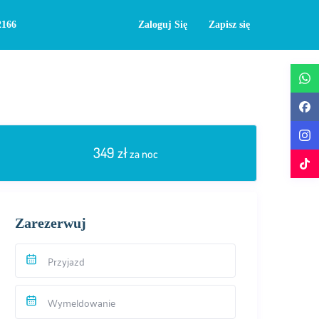
2166
Zaloguj Się
Zapisz się
349 zł
za noc
Zarezerwuj