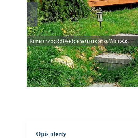
Kameralny ogród i wejście na taras domku Wisla66.pl.
Opis oferty