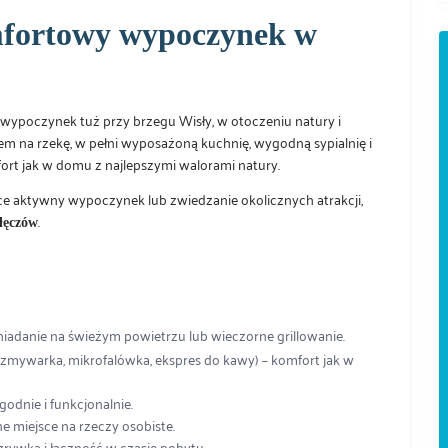
mfortowy wypoczynek w
 wypoczynek tuż przy brzegu Wisły, w otoczeniu natury i
em na rzekę, w pełni wyposażoną kuchnię, wygodną sypialnię i
fort jak w domu z najlepszymi walorami natury.
ce aktywny wypoczynek lub zwiedzanie okolicznych atrakcji,
.
łęczów
niadanie na świeżym powietrzu lub wieczorne grillowanie.
zmywarka, mikrofalówka, ekspres do kawy) – komfort jak w
godnie i funkcjonalnie.
 miejsce na rzeczy osobiste.
zrywka i łączność w czasie pobytu.