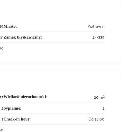
59
Piotrawin
Miasto:
in
24-335
Zamek błyskawiczny:
nd
2
37
20 m
Wielkość nieruchomości:
2
2
Sypialnie:
1
Od 15:00
Check-in hour:
00