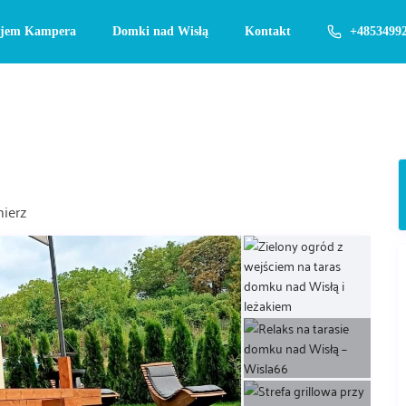
jem Kampera
Domki nad Wisłą
Kontakt
+4853499
ierz