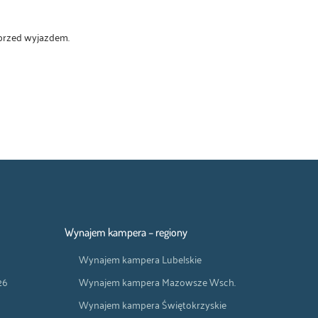
 przed wyjazdem.
Wynajem kampera – regiony
Wynajem kampera Lubelskie
26
Wynajem kampera Mazowsze Wsch.
Wynajem kampera Świętokrzyskie