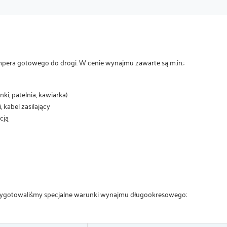
era gotowego do drogi. W cenie wynajmu zawarte są m.in.:
i, patelnia, kawiarka)
kabel zasilający
cją
rzygotowaliśmy specjalne warunki wynajmu długookresowego: