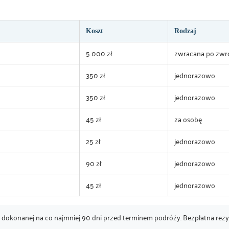
Koszt
Rodzaj
5 000 zł
zwracana po zwr
350 zł
jednorazowo
350 zł
jednorazowo
45 zł
za osobę
25 zł
jednorazowo
90 zł
jednorazowo
45 zł
jednorazowo
i dokonanej na co najmniej 90 dni przed terminem podróży. Bezpłatna rez