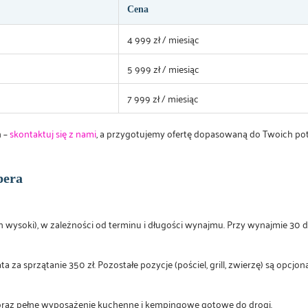
Cena
4 999 zł / miesiąc
5 999 zł / miesiąc
7 999 zł / miesiąc
h –
skontaktuj się z nami
, a przygotujemy ofertę dopasowaną do Twoich pot
pera
n wysoki), w zależności od terminu i długości wynajmu. Przy wynajmie 30 d
a sprzątanie 350 zł. Pozostałe pozycje (pościel, grill, zwierzę) są opcjonal
 oraz pełne wyposażenie kuchenne i kempingowe gotowe do drogi.