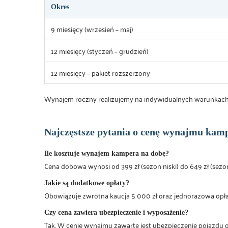
Okres
9 miesięcy (wrzesień – maj)
12 miesięcy (styczeń – grudzień)
12 miesięcy – pakiet rozszerzony
Wynajem roczny realizujemy na indywidualnych warunkac
Najczęstsze pytania o cenę wynajmu kam
Ile kosztuje wynajem kampera na dobę?
Cena dobowa wynosi od 399 zł (sezon niski) do 649 zł (sezo
Jakie są dodatkowe opłaty?
Obowiązuje zwrotna kaucja 5 000 zł oraz jednorazowa opłata z
Czy cena zawiera ubezpieczenie i wyposażenie?
Tak. W cenie wynajmu zawarte jest ubezpieczenie pojazdu