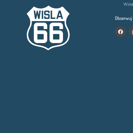
Wisla
Obserwuj 