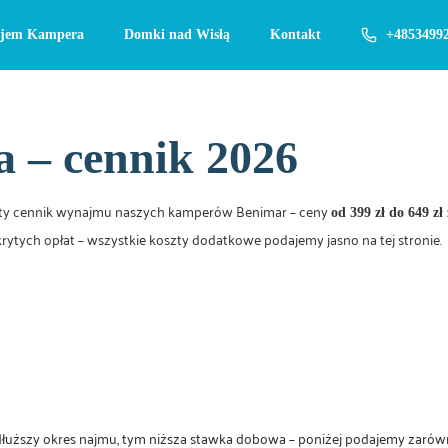
jem Kampera
Domki nad Wisłą
Kontakt
+4853499
 – cennik 2026
zysty cennik wynajmu naszych kamperów Benimar – ceny
od 399 zł do 649 zł
krytych opłat – wszystkie koszty dodatkowe podajemy jasno na tej stronie.
łuższy okres najmu, tym niższa stawka dobowa – poniżej podajemy zarówn