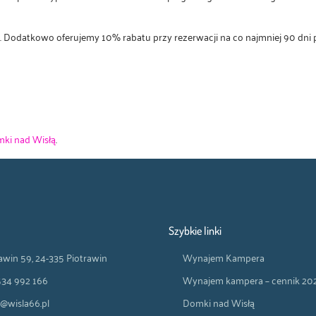
. Dodatkowo oferujemy 10% rabatu przy rezerwacji na co najmniej 90 dni
ki nad Wisłą
.
Szybkie linki
awin 59, 24-335 Piotrawin
Wynajem Kampera
534 992 166
Wynajem kampera – cennik 20
@wisla66.pl
Domki nad Wisłą