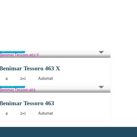
399 zł
/noc
Benimar Tessoro 463 X
4
2+1
Automat
399 zł
/noc
Benimar Tessoro 463
4
2+1
Automat