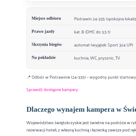
Piotrawin 24-335 (spokojna lokali
Miejsce odbioru
kat. B (DMC do 3,5 t)
Prawo jazdy
automat (wyjątek: Sport 324 UP)
Skrzynia biegów
kuchnia, WC, prysznic, TV
Na pokładzie
📍 Odbiór w Piotrawinie (24-335) – wygodny punkt starto
Sprawdź dostępne kampery
Dlaczego wynajem kampera w Świę
Województwo świętokrzyskie jest świetne na podróże w rytmi
rezerwacji hoteli, z własną kuchnią i łazienką zawsze pod ręk