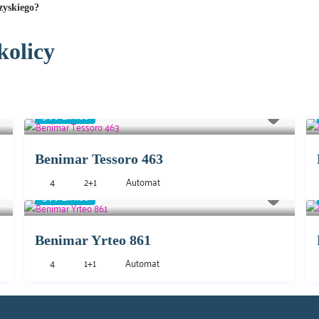
zyskiego?
kolicy
399 zł
/noc
Benimar Tessoro 463
4
2+1
Automat
399 zł
/noc
Benimar Yrteo 861
4
1+1
Automat