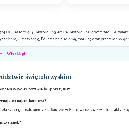
4 UP, Tessoro 463, Tessoro 463 Active, Tessoro 468 oraz Yrteo 861. Więks
znicem, klimatyzację, TV, instalację solarną, markizę oraz przestronny gar
.
 – Wisla66.pl
dztwie świętokrzyskim
kampera w województwie świętokrzyskim.
czynają wynajem kampera?
yskiego realizujemy z odbiorem w Piotrawinie (24-335). To praktyczny pu
 przystanek?