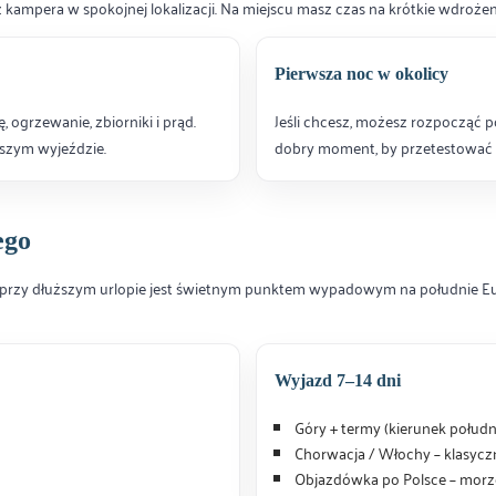
kampera w spokojnej lokalizacji. Na miejscu masz czas na krótkie wdrożen
Pierwsza noc w okolicy
, ogrzewanie, zbiorniki i prąd.
Jeśli chcesz, możesz rozpocząć p
wszym wyjeździe.
dobry moment, by przetestować 
ego
a przy dłuższym urlopie jest świetnym punktem wypadowym na południe 
Wyjazd 7–14 dni
Góry + termy (kierunek połudn
Chorwacja / Włochy – klasyczn
Objazdówka po Polsce – morze,