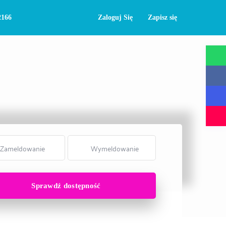
2166
Zaloguj Się
Zapisz się
otwarta mapa