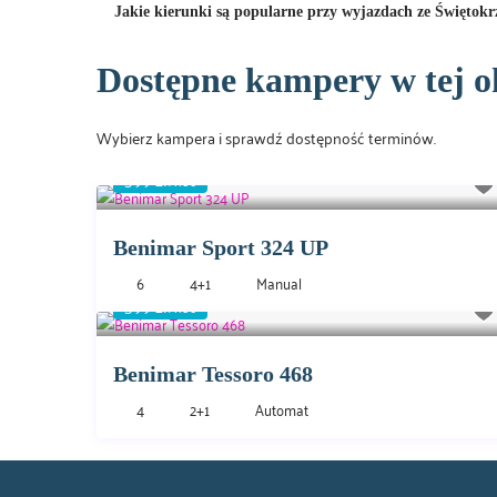
Jakie kierunki są popularne przy wyjazdach ze Świętokr
Dostępne kampery w tej o
Wybierz kampera i sprawdź dostępność terminów.
399 zł
/noc
Benimar Sport 324 UP
6
4+1
Manual
399 zł
/noc
Benimar Tessoro 468
4
2+1
Automat