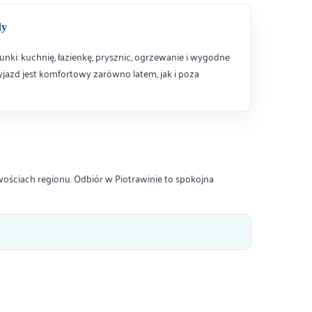
dy
i: kuchnię, łazienkę, prysznic, ogrzewanie i wygodne
yjazd jest komfortowy zarówno latem, jak i poza
ościach regionu. Odbiór w Piotrawinie to spokojna